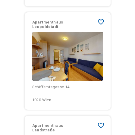
favorite_border
Apartmenthaus
Leopoldstadt
Größen:
Monatliche Kosten:
Schiffamtsgasse 14
1020 Wien
favorite_border
Apartmenthaus
Landstraße