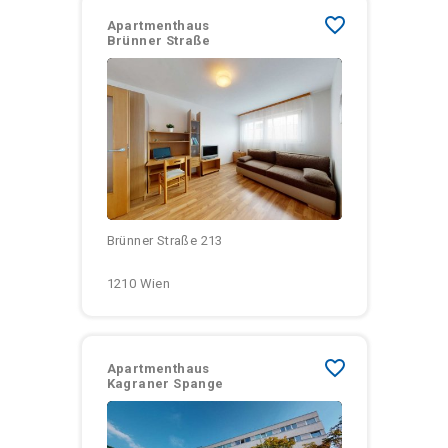
favorite_border
Apartmenthaus
Brünner Straße
Größen:
Monatliche Kosten:
Brünner Straße 213
1210 Wien
favorite_border
Apartmenthaus
Kagraner Spange