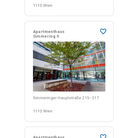
1110 Wien
favorite_border
Apartmenthaus
Simmering II
Größen:
Monatliche Kosten:
Simmeringer Hauptstraße 215–217
1110 Wien
favorite_border
Apartmenthaus