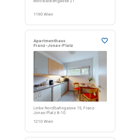
Mooslackengasse 21
1190 Wien
favorite_border
Apartmenthaus
Franz-Jonas-Platz
Größen:
Monatliche Kosten:
Linke Nordbahngasse 15, Franz-
Jonas-Platz 8-10
1210 Wien