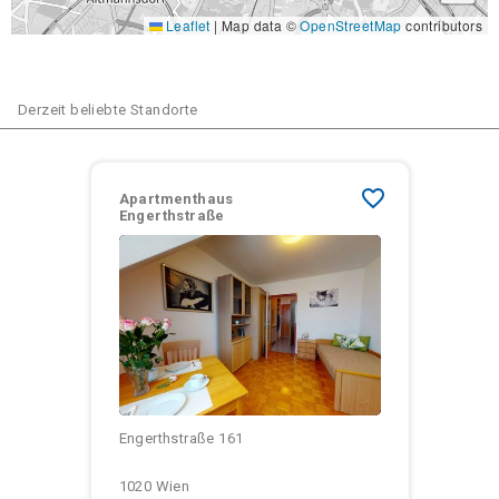
Leaflet
|
Map data ©
OpenStreetMap
contributors
Derzeit beliebte Standorte
favorite_border
Apartmenthaus
Engerthstraße
Größen:
Monatliche Kosten:
Engerthstraße 161
1020 Wien