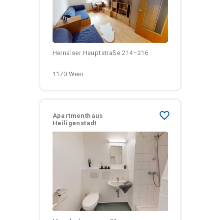
Monatliche Kosten:
Hernalser Hauptstraße 214–216
1170 Wien
favorite_border
Apartmenthaus
Heiligenstadt
Größen:
Monatliche Kosten: