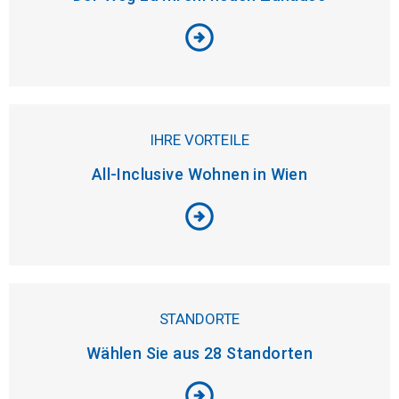
arrow_circle_right
IHRE VORTEILE
All-Inclusive Wohnen in Wien
arrow_circle_right
STANDORTE
Wählen Sie aus 28 Standorten
arrow_circle_right