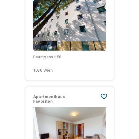
Größen:
Monatliche Kosten:
Baumgasse 58
1030 Wien
favorite_border
Apartmenthaus
Favoriten
Größen:
Monatliche Kosten: