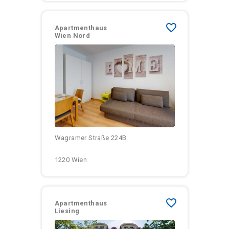
favorite_border
Apartmenthaus
Wien Nord
Größen:
Monatliche Kosten:
Wagramer Straße 224B
1220 Wien
favorite_border
Apartmenthaus
Liesing