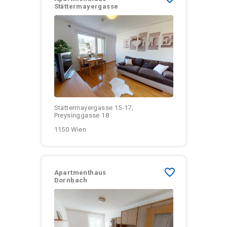
Stättermayergasse
Größen:
Monatliche Kosten:
Stättermayergasse 15-17,
Preysinggasse 18
1150 Wien
favorite_border
Apartmenthaus
Dornbach
Größen: