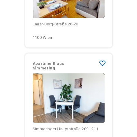
Laaer-Berg-Straße 26-28
1100 Wien
favorite_border
Apartmenthaus
Simmering
Größen:
Monatliche Kosten:
Simmeringer Hauptstraße 209–211