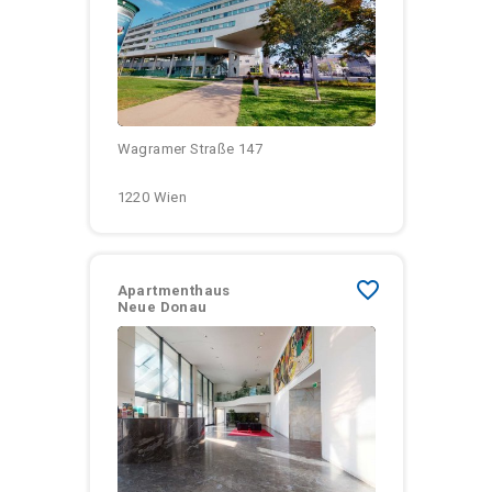
Größen:
Monatliche Kosten:
Wagramer Straße 147
1220 Wien
favorite_border
Apartmenthaus
Neue Donau
Größen:
Monatliche Kosten: