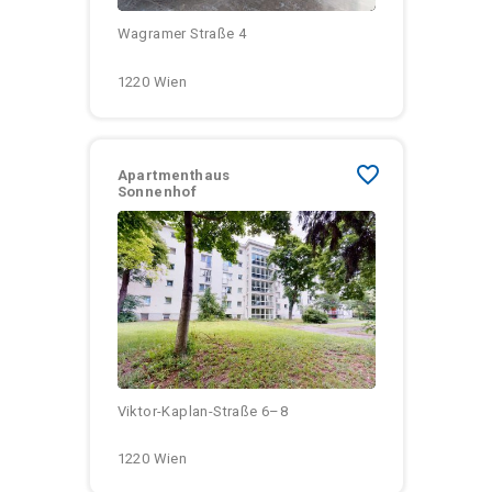
Wagramer Straße 4
1220 Wien
favorite_border
Apartmenthaus
Sonnenhof
Größen:
Monatliche Kosten:
Viktor-Kaplan-Straße 6–8
1220 Wien