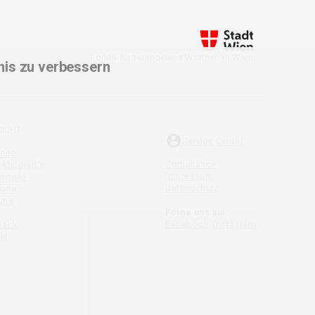
Fonds für temporäres Wohnen in Wien
nis zu verbessern
SICHT
Service Center
eite
Compliance
ktioniert's
Impressum
orteile
Datenschutz
orte
uns
Folge uns auf:
Facebook
Instagram
back
kt