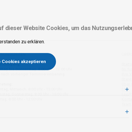
f dieser Website Cookies, um das Nutzungserleb
erstanden zu erklären.
FNUNGSZEITEN
ÜBER
e Cookies akzeptieren
Zustimmung zurückziehen
sichtigung:
Starts
tag bis Donnerstag: 8:00 Uhr - 12:00 Uhr
So fun
 nach vorheriger Terminvereinbarung
Ihre V
Stand
ratung:
Über 
tag, Mittwoch: 8:00 Uhr - 15:00 Uhr
FAQ
nstag, Donnerstag: 8:00 Uhr - 16:00 Uhr
Feed
itag: 8:00 Uhr - 12:00 Uhr
Konta
Team