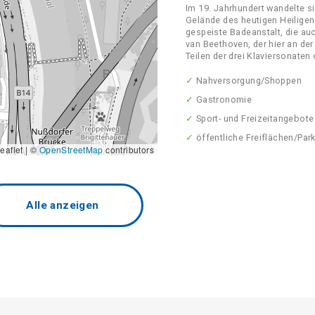
Im 19. Jahrhundert wandelte 
Gelände des heutigen Heiligen
gespeiste Badeanstalt, die au
van Beethoven, der hier an der
Teilen der drei Klaviersonaten 
✓
Nahversorgung/Shoppen
✓
Gastronomie
✓
Sport- und Freizeitangebote
✓
öffentliche Freiflächen/Par
eaflet | ©
OpenStreetMap
contributors
Alle anzeigen