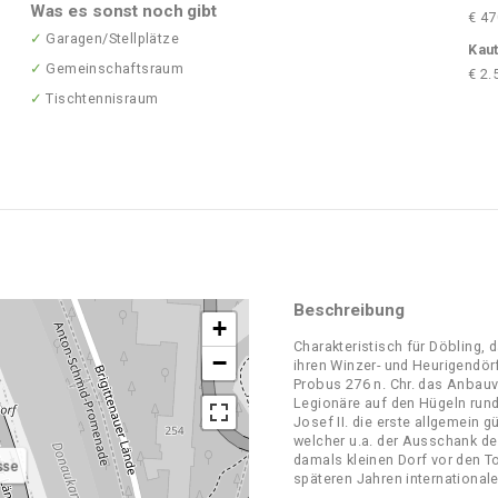
Was es sonst noch gibt
€ 47
✓
Garagen/Stellplätze
Kaut
✓
Gemeinschaftsraum
€ 2.
✓
Tischtennisraum
Beschreibung
+
Charakteristisch für Döbling, 
−
ihren Winzer- und Heurigendör
Probus 276 n. Chr. das Anbauv
Legionäre auf den Hügeln rund
Josef II. die erste allgemein 
welcher u.a. der Ausschank de
damals kleinen Dorf vor den T
sse
späteren Jahren international