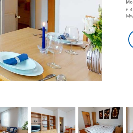
Mo
€ 4
Mw