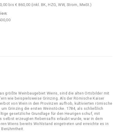
0,00 bis € 860,00 (inkl. BK, HZG, WW, Strom, MwSt.)
ion:
500,00
das größte Weinbaugebiet Wiens, sind die alten Ortsbilder mit
fern wie beispielsweise Grinzing. Als der Römische Kaiser
erbot von Wein in den Provinzen aufhob, kultivierten römische
 um Grinzing die ersten Weinstöcke. 1784, als schließlich
gültige gesetzliche Grundlage für den Heurigen schuf, mit
s selbst erzeugten Rebensafts erlaubt wurde, war in dem
oren Wiens bereits Wohlstand eingetreten und erreichte es in
e Berühmtheit.