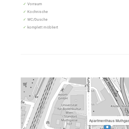
✓
Vorraum
✓
Kochnische
✓
WC/Dusche
✓
komplett möbliert
Apartmenthaus Muthga