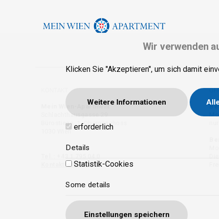
Wir verwenden au
Klicken Sie "Akzeptieren", um sich damit einv
KONTAKT
ÖF
Weitere Informationen
All
Mein Wien-Apartment
Be
Schlachthausgasse 29
Mon
Bürostiege, 1. Obergeschoss
nur
erforderlich
1030 Wien
Be
Details
Mon
Tel.: +43 1 795 04 0
Die
Statistik-Cookies
Kontaktformular
Fre
Some details
Einstellungen speichern