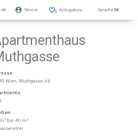
favorite_border
takt
Service
Sprache:
DE
Anfrageliste
0
partmenthaus
Muthgasse
resse:
90 Wien, Muthgasse 66
artments:
0
ößen:
m² bis 40 m²
barrierefrei