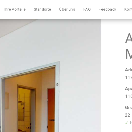
Ihre Vorteile
Standorte
Über uns
FAQ
Feedback
Kon
A
Ad
11
Ap
11
Gr
22 
✓