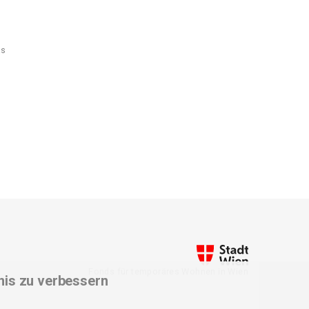
ks
Fonds für temporäres Wohnen in Wien
nis zu verbessern