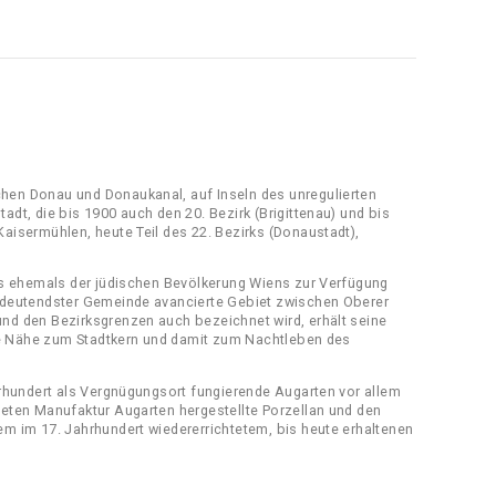
hen Donau und Donaukanal, auf Inseln des unregulierten
adt, die bis 1900 auch den 20. Bezirk (Brigittenau) und bis
aisermühlen, heute Teil des 22. Bezirks (Donaustadt),
das ehemals der jüdischen Bevölkerung Wiens zur Verfügung
bedeutendster Gemeinde avancierte Gebiet zwischen Oberer
nd den Bezirksgrenzen auch bezeichnet wird, erhält seine
 die Nähe zum Stadtkern und damit zum Nachtleben des
ahrhundert als Vergnügungsort fungierende Augarten vor allem
teten Manufaktur Augarten hergestellte Porzellan und den
em im 17. Jahrhundert wiedererrichtetem, bis heute erhaltenen