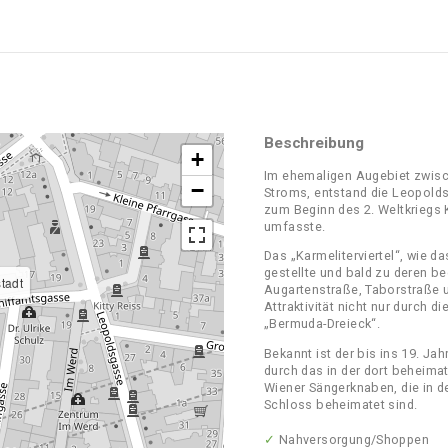
Beschreibung
+
Im ehemaligen Augebiet zwisc
−
Stroms, entstand die Leopoldst
zum Beginn des 2. Weltkriegs K
umfasste.
Das „Karmeliterviertel“, wie 
gestellte und bald zu deren 
tadt
Augartenstraße, Taborstraße u
Attraktivität nicht nur durch
„Bermuda-Dreieck“.
Bekannt ist der bis ins 19. J
durch das in der dort beheima
Wiener Sängerknaben, die in d
Schloss beheimatet sind.
✓
Nahversorgung/Shoppen