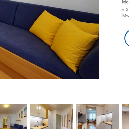
Mo
€ 3
Mw