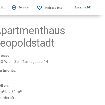
favorite_border
takt
Service
Sprache:
DE
Anfrageliste
0
partmenthaus
eopoldstadt
resse:
0 Wien, Schiffamtsgasse 14
artments:
ößen:
m² bis 31 m²
barrierefrei