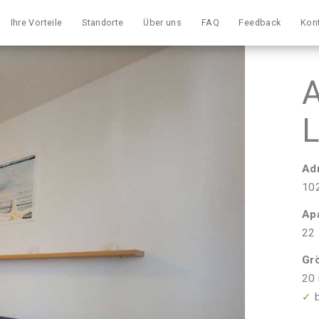
Ihre Vorteile
Standorte
Über uns
FAQ
Feedback
Kon
A
L
Ad
102
Ap
22
Gr
20 
✓